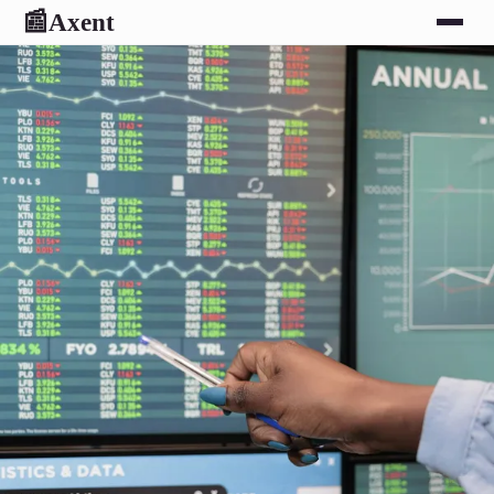
Axent
📰