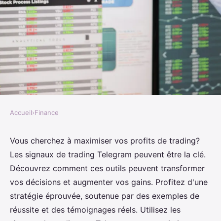
Accueil
›
Finance
FINANCE
Optimisez vos profits grâce aux
Vous cherchez à maximiser vos profits de trading?
Les signaux de trading Telegram peuvent être la clé.
signaux trading telegram
Découvrez comment ces outils peuvent transformer
vos décisions et augmenter vos gains. Profitez d'une
Maryam
•
24 juillet 2024
•
3 min de lecture
stratégie éprouvée, soutenue par des exemples de
réussite et des témoignages réels. Utilisez les