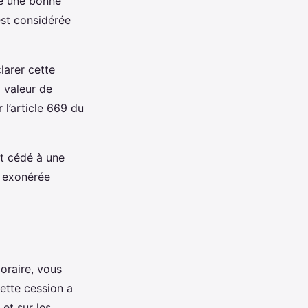
te une bonne
est considérée
larer cette
a valeur de
 l’article 669 du
est cédé à une
s exonérée
oraire, vous
cette cession a
et sur les