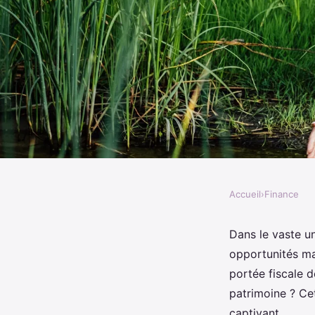
Accueil
›
Finance
FINANCE
Quels sont les impact
Dans le vaste un
opportunités ma
cession d'usufruit te
portée fiscale d
patrimoine ? Cet
captivant.