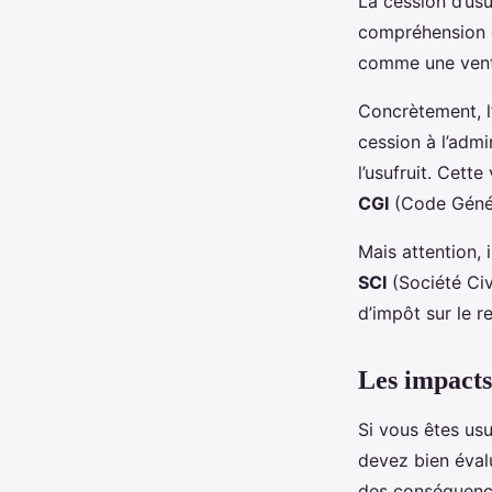
La cession d’usu
compréhension de
comme une vente
Concrètement, l’
cession à l’admi
l’usufruit. Cett
CGI
(Code Génér
Mais attention, 
SCI
(Société Civ
d’impôt sur le r
Les impacts 
Si vous êtes usu
devez bien éval
des conséquences