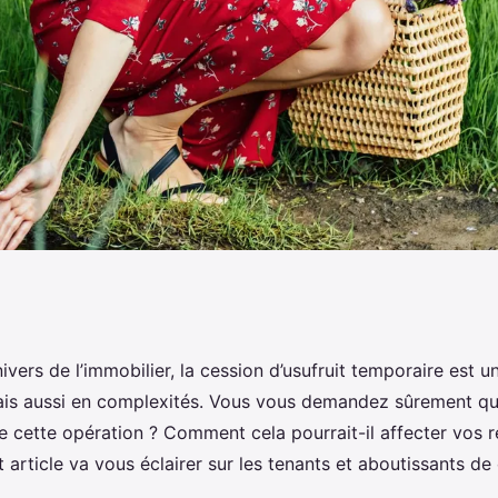
s fiscaux d'une
ivers de l’immobilier, la cession d’usufruit temporaire est un
is aussi en complexités. Vous vous demandez sûrement que
mporaire sur un bien
e cette opération ? Comment cela pourrait-il affecter vos 
 article va vous éclairer sur les tenants et aboutissants de 