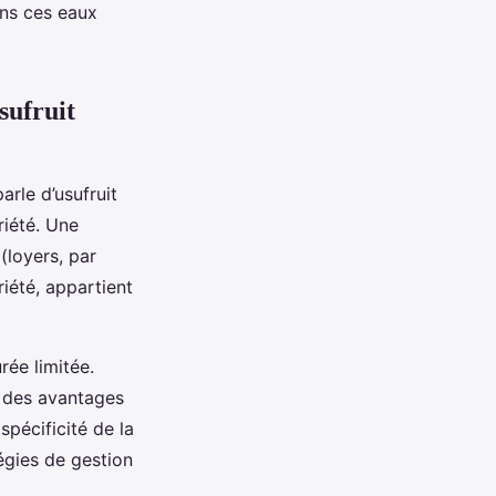
ans ces eaux
sufruit
arle d’usufruit
riété. Une
 (loyers, par
iété, appartient
rée limitée.
us des avantages
 spécificité de la
égies de gestion