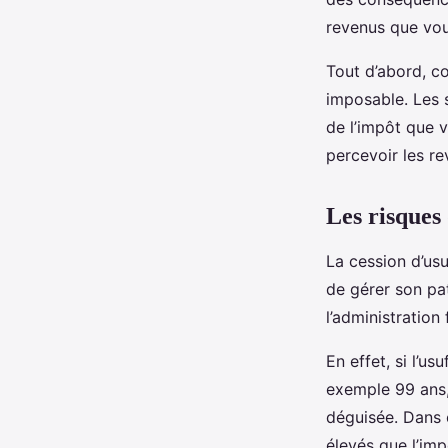
revenus que vou
Tout d’abord, c
imposable. Les 
de l’impôt que v
percevoir les r
Les risques 
La cession d’us
de gérer son pat
l’administration
En effet, si l’u
exemple 99 ans, 
déguisée. Dans c
élevés que l’imp