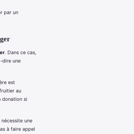
er par un
ager
er
. Dans ce cas,
à-dire une
ère est
ruitier au
n donation si
 nécessite une
as à faire appel