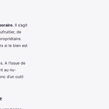
poraire
. Il s’agit
fruitier, de
ropriétaire.
s si le bien est
. A l’issue de
nt au nu-
onc d’un outil
e