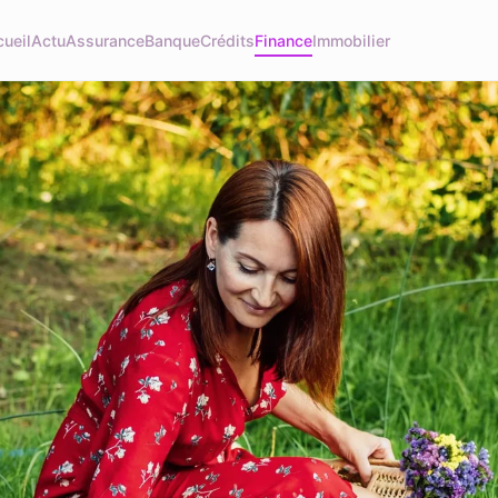
ueil
Actu
Assurance
Banque
Crédits
Finance
Immobilier