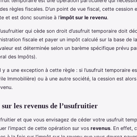
fruit temporaire est une opération particulière qui nécessi
s règles fiscales. D’un point de vue fiscal, cette cession 
 et est donc soumise à l’
impôt sur le revenu
.
usufruitier qui cède son droit d’usufruit temporaire doit déc
nistration fiscale et payer un impôt calculé sur la base de l
e valeur est déterminée selon un barème spécifique prévu par
al des Impôts).
il y a une exception à cette règle : si l’usufruit temporaire 
ile Immobilière) ou à une autre société, la cession est alor
evenu.
sur les revenus de l’usufruitier
fruitier et que vous envisagez de céder votre usufruit temp
uer l’impact de cette opération sur vos
revenus
. En effet, 
 à la fois sur l’impôt sur le revenu que vous devrez payer 