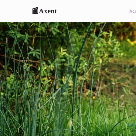
Axent
📰
Acc