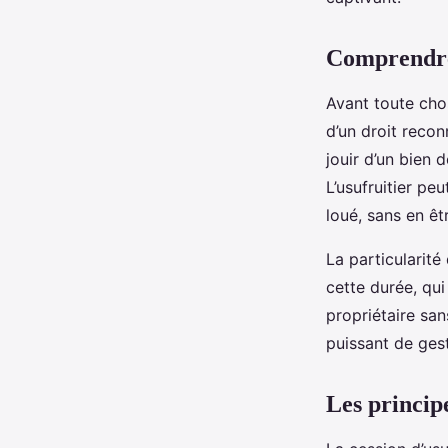
immobilier ?
Comprendre
Maryam
•
2 mai 2024
•
6 min de lecture
Avant toute chos
d’un droit recon
jouir d’un bien 
L’usufruitier pe
loué, sans en êtr
La particularité 
cette durée, qui
propriétaire san
puissant de gest
Les principe