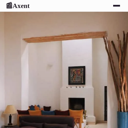
Axent
📰