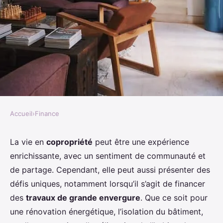
Accueil
›
Finance
FINANCE
Quelle est la meilleure façon de
La vie en
copropriété
peut être une expérience
enrichissante, avec un sentiment de communauté et
financer des travaux de grande
de partage. Cependant, elle peut aussi présenter des
envergure dans une copropriété
défis uniques, notamment lorsqu’il s’agit de financer
?
des
travaux de grande envergure
. Que ce soit pour
une rénovation énergétique, l’isolation du bâtiment,
Maryam
•
2 mai 2024
•
6 min de lecture