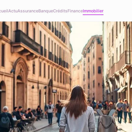
ueil
Actu
Assurance
Banque
Crédits
Finance
Immobilier