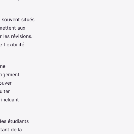
, souvent situés
mettent aux
 les révisions.
 flexibilité
nne
 logement
ouver
ulter
 incluant
les étudiants
tant de la