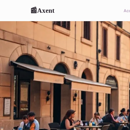
Axent
📰
Acc