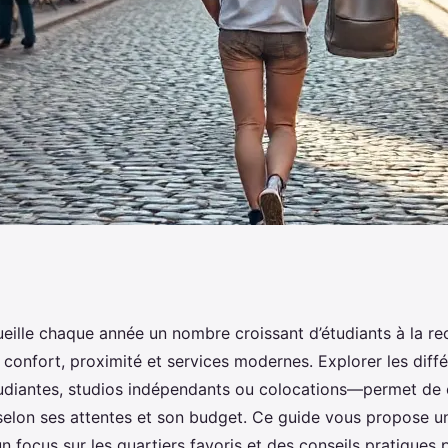
ts étudiants à
ueille chaque année un nombre croissant d’étudiants à la re
 confort, proximité et services modernes. Explorer les diff
r
diantes, studios indépendants ou colocations—permet de c
selon ses attentes et son budget. Ce guide vous propose u
un focus sur les quartiers favoris et des conseils pratiques p