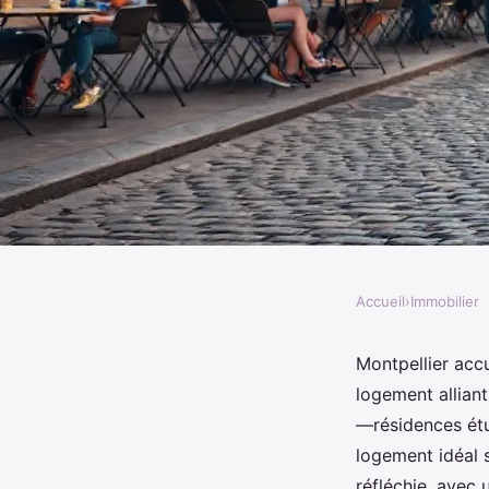
Accueil
›
Immobilier
IMMOBILIER
Top choix de logemen
Montpellier acc
logement alliant
montpellier à explore
—résidences étu
logement idéal 
réfléchie, avec 