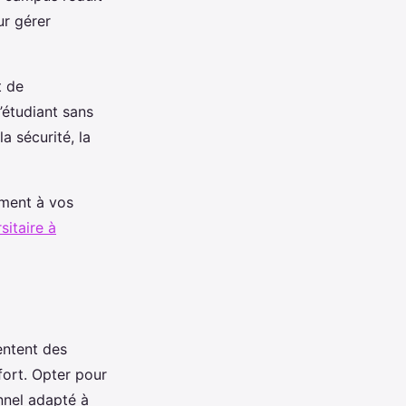
ur gérer
t de
’étudiant sans
a sécurité, la
iment à vos
sitaire à
entent des
fort. Opter pour
nnel adapté à