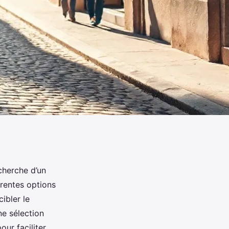
cherche d’un
érentes options
ibler le
ne sélection
our faciliter