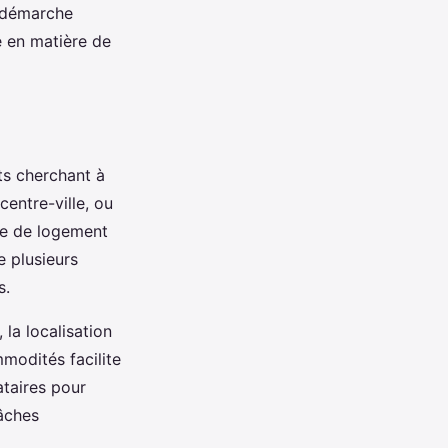
e démarche
e en matière de
ts cherchant à
entre-ville, ou
ge de logement
 plusieurs
s.
 la localisation
modités facilite
ataires pour
tâches