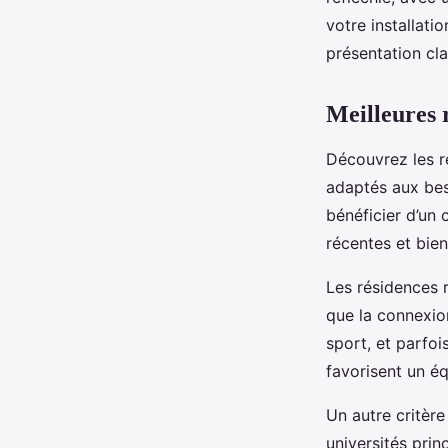
Maryam
•
23 octobre 2025
•
6 min de lecture
votre installat
présentation cla
Meilleures 
Découvrez les ré
adaptés aux bes
bénéficier d’un
récentes et bie
Les résidences 
que la connexio
sport, et parfo
favorisent un éq
Un autre critère
universités pri