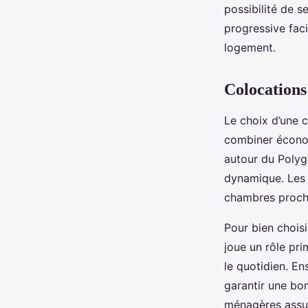
possibilité de s
progressive fac
logement.
Colocations
Le choix d’une c
combiner économ
autour du Polyg
dynamique. Les 
chambres proche
Pour bien choisi
joue un rôle pr
le quotidien. En
garantir une bon
ménagères assur