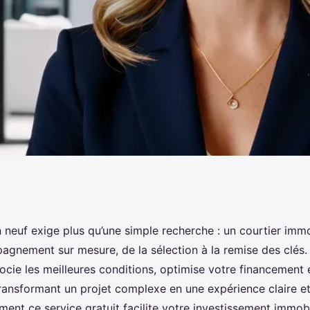
neuf : un
 neuf exige plus qu’une simple recherche : un courtier immo
agnement sur mesure, de la sélection à la remise des clés.
mesure pour vous
gocie les meilleures conditions, optimise votre financement 
ransformant un projet complexe en une expérience claire et
nt ce service gratuit facilite votre investissement immobil