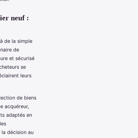
er neuf :
là de la simple
naire de
re et sécurisé
acheteurs se
éclairent leurs
lection de biens
ue acquéreur,
nts adaptés en
des
 la décision au