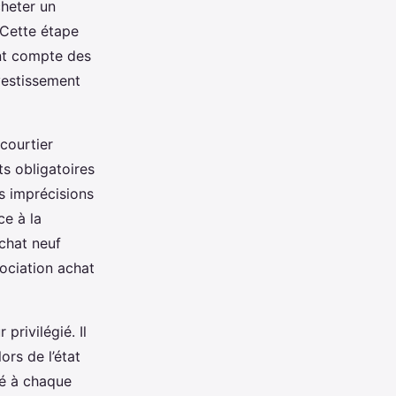
cheter un
 Cette étape
ant compte des
nvestissement
 courtier
s obligatoires
s imprécisions
ce à la
chat neuf
gociation achat
privilégié. Il
ors de l’état
té à chaque