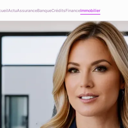
ueil
Actu
Assurance
Banque
Crédits
Finance
Immobilier