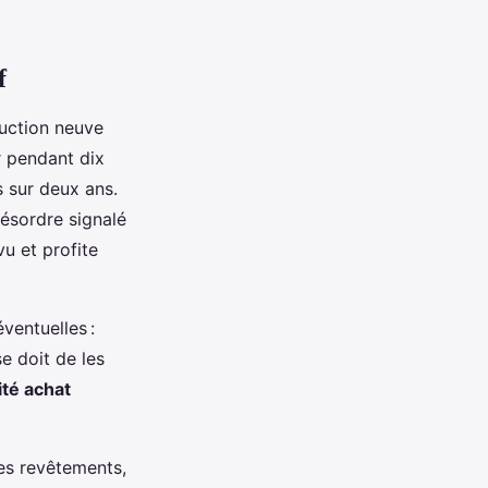
f
uction neuve
r pendant dix
 sur deux ans.
ésordre signalé
vu et profite
ventuelles :
e doit de les
ité achat
des revêtements,