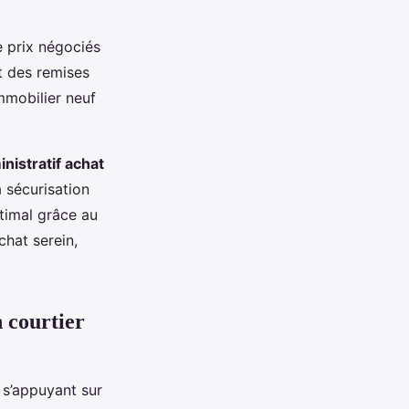
e prix négociés
nt des remises
mmobilier neuf
istratif achat
a sécurisation
timal grâce au
chat serein,
 courtier
n s’appuyant sur