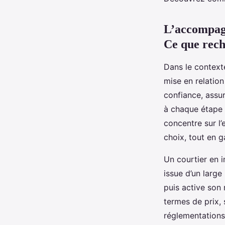
Maryam
•
4 août 2025
•
8 min de lecture
L’accompagn
Ce que rech
Dans le contexte
mise en relatio
confiance, assu
à chaque étape d
concentre sur l’e
choix, tout en 
Un courtier en 
issue d’un large
puis active son
termes de prix, 
réglementations