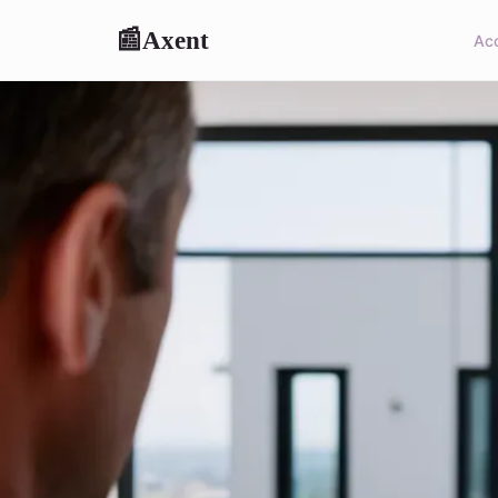
Axent
📰
Acc