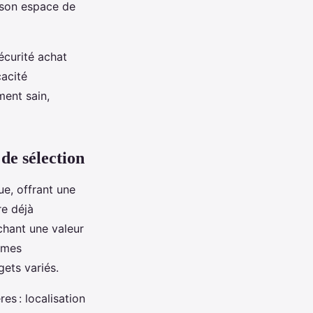
 son espace de
curité achat
cacité
ment sain,
de sélection
e, offrant une
e déjà
chant une valeur
mmes
gets variés.
es : localisation