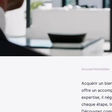
Accueil
›
Immobilier
IMMOBILIER
Courtier immobilier 
Acquérir un bien
offre un accomp
accompagnement sur 
expertise, il né
chaque étape, t
Découvrez comme