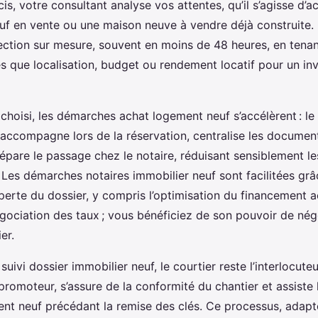
cis, votre consultant analyse vos attentes, qu’il s’agisse d’a
f en vente ou une maison neuve à vendre déjà construite.
lection sur mesure, souvent en moins de 48 heures, en ten
les que localisation, budget ou rendement locatif pour un i
 choisi, les démarches achat logement neuf s’accélèrent : le
 accompagne lors de la réservation, centralise les document
épare le passage chez le notaire, réduisant sensiblement le
 Les démarches notaires immobilier neuf sont facilitées grâ
perte du dossier, y compris l’optimisation du financement a
égociation des taux ; vous bénéficiez de son pouvoir de né
er.
uivi dossier immobilier neuf, le courtier reste l’interlocuteur 
 promoteur, s’assure de la conformité du chantier et assiste l
ent neuf précédant la remise des clés. Ce processus, adap