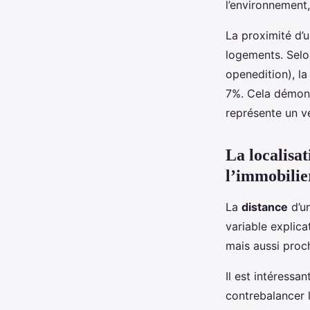
l’environnement
La proximité d’u
logements. Selon
openedition), l
7%. Cela démont
représente un vé
La localisat
l’immobilie
La
distance
d’un
variable explica
mais aussi proc
Il est intéressa
contrebalancer l