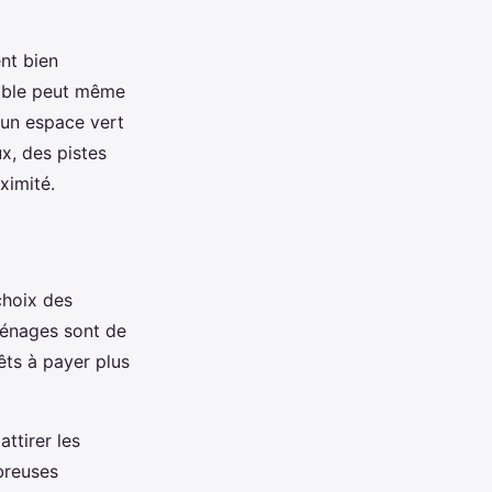
ent bien
sible peut même
, un espace vert
x, des pistes
ximité.
choix des
énages sont de
rêts à payer plus
ttirer les
breuses