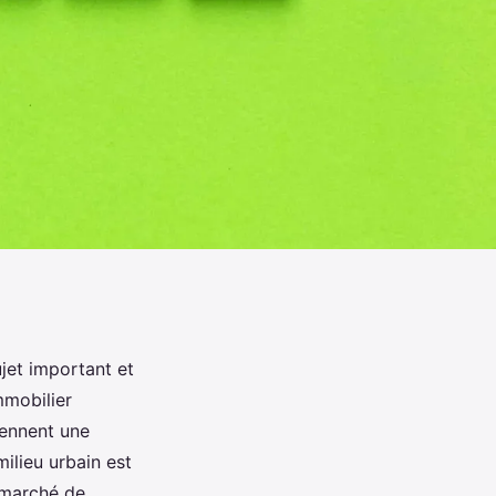
jet important et
mmobilier
rennent une
ilieu urbain est
 marché de