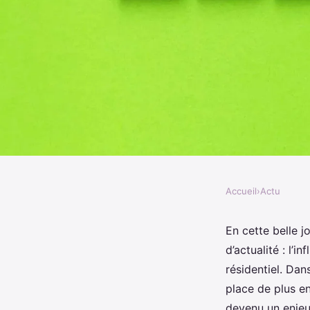
Accueil
›
Actu
ACTU
Comment le développ
En cette belle 
d’actualité : l’
verts urbains influenc
résidentiel. Da
place de plus e
devenu un enjeu