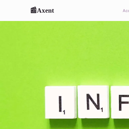
Axent
📰
Acc