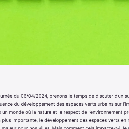
ement des espaces
journée du 06/04/2024, prenons le temps de discuter d’un su
influence du développement des espaces verts urbains sur l’i
e-t-il l'immobilier
ns un monde où la nature et le respect de l’environnement p
n plus importante, le développement des espaces verts en m
 majeur pour nos villes. Mais comment cela impacte-t-il le