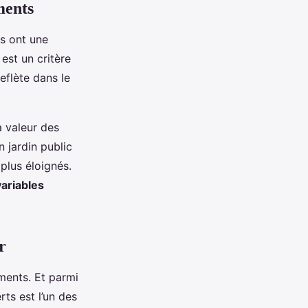
ments
ts ont une
 est un critère
eflète dans le
a valeur des
n jardin public
plus éloignés.
variables
r
ments. Et parmi
ts est l’un des