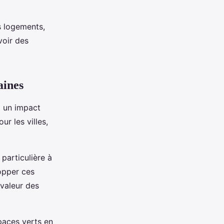
s logements,
voir des
aines
a un impact
ur les villes,
particulière à
opper ces
 valeur des
paces verts en