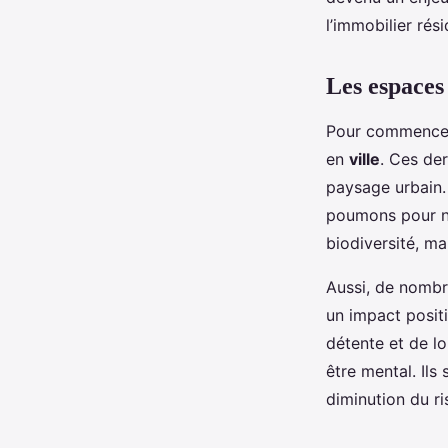
résidentiel?
l’immobilier rés
Maryam
•
2 mai 2024
•
6 min de lecture
Les espaces 
Pour commencer,
en
ville
. Ces de
paysage urbain. 
poumons pour nos
biodiversité, ma
Aussi, de nombr
un impact positi
détente et de loi
être mental. Ils
diminution du r