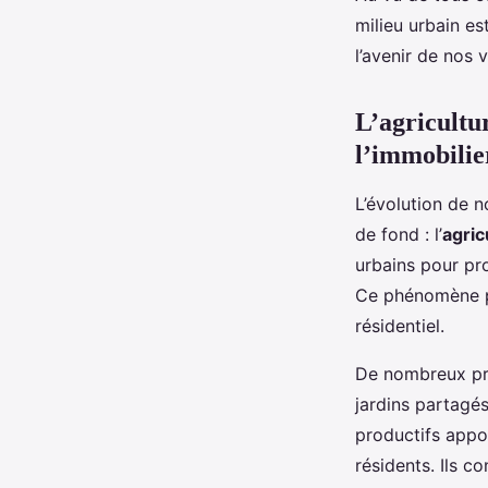
milieu urbain es
l’avenir de nos 
L’agricultur
l’immobilier
L’évolution de n
de fond : l’
agric
urbains pour pro
Ce phénomène pr
résidentiel.
De nombreux pro
jardins partagé
productifs appo
résidents. Ils c