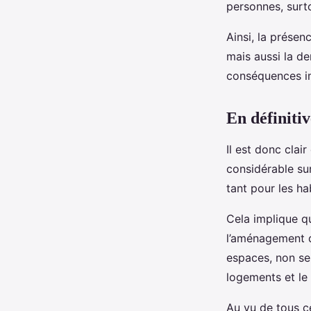
personnes, surt
Ainsi, la présen
mais aussi la d
conséquences im
En définitiv
Il est donc cla
considérable sur 
tant pour les ha
Cela implique q
l’aménagement d
espaces, non seu
logements et le
Au vu de tous c