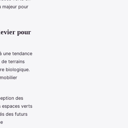
eu majeur pour
levier pour
 à une tendance
s de terrains
re biologique.
mobilier
ception des
s espaces verts
és des futurs
de