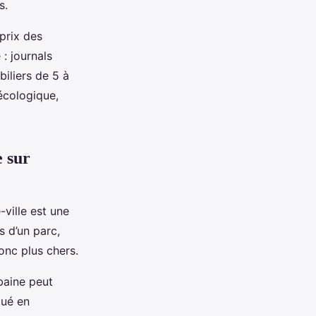
s.
prix des
: journals
iliers de 5 à
écologique,
e sur
ville est une
s d’un parc,
onc plus chers.
baine peut
tué en