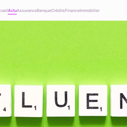
ueil
Actu
Assurance
Banque
Crédits
Finance
Immobilier