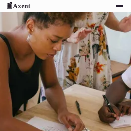
Axent
📰