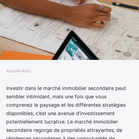
Accueil
›
Actu
ACTU
Quelles sont les stratégies pour
Investir dans le marché immobilier secondaire peut
sembler intimidant, mais une fois que vous
investir dans un marché
comprenez le paysage et les différentes stratégies
immobilier secondaire
disponibles, c’est une avenue d’investissement
dynamique?
potentiellement lucrative. Le marché immobilier
secondaire regorge de propriétés attrayantes, de
Maryam
•
2 mai 2024
•
6 min de lecture
résidences secondaires à des opportunités de