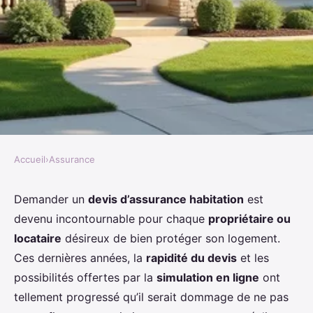
Accueil
›
Assurance
ASSURANCE
Devis d'assurance habitation :
Demander un
devis d’assurance habitation
est
devenu incontournable pour chaque
propriétaire ou
tout comprendre pour bien
locataire
désireux de bien protéger son logement.
protéger son logement
Ces dernières années, la
rapidité du devis
et les
possibilités offertes par la
simulation en ligne
ont
Maryam
•
23 décembre 2025
•
7 min de lecture
tellement progressé qu’il serait dommage de ne pas