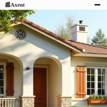
Axent
📰