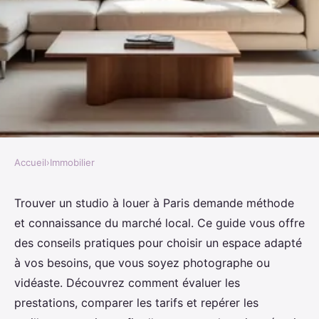
Accueil
›
Immobilier
IMMOBILIER
Location studio Paris : guide
Trouver un studio à louer à Paris demande méthode
et connaissance du marché local. Ce guide vous offre
pratique pour trouver votre
des conseils pratiques pour choisir un espace adapté
logement rêvé
à vos besoins, que vous soyez photographe ou
vidéaste. Découvrez comment évaluer les
Maryam
•
12 décembre 2025
•
10 min de lecture
prestations, comparer les tarifs et repérer les