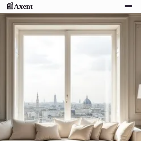
Axent
📰