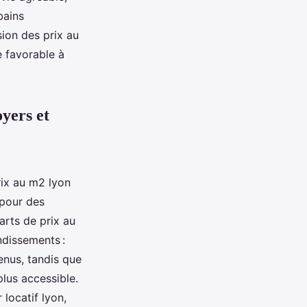
bains
sion des prix au
e favorable à
oyers et
rix au m2 lyon
 pour des
arts de prix au
ndissements :
enus, tandis que
lus accessible.
 locatif lyon,