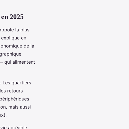
n en 2025
ropole la plus
 explique en
conomique de la
mographique
— qui alimentent
 Les quartiers
des retours
 périphériques
ion, mais aussi
x).
 vie agréable,