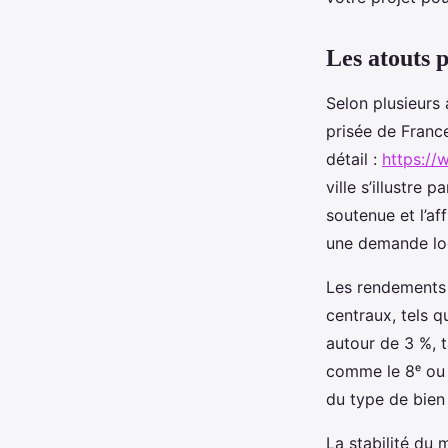
Maryam
•
15 août 2025
•
9 min de lecture
Les atouts 
Selon plusieurs
prisée de France
détail :
https://
ville s’illustre 
soutenue et l’a
une demande loc
Les rendements 
centraux, tels q
autour de 3 %, t
comme le 8ᵉ ou l
du type de bien
La stabilité du 