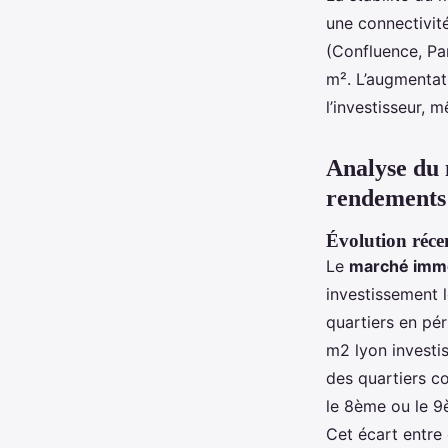
une connectivit
(Confluence, Par
m². L’augmentati
l’investisseur, 
Analyse du 
rendements
Évolution récen
Le
marché immo
investissement 
quartiers en pér
m2 lyon investis
des quartiers c
le 8ème ou le 9
Cet écart entre 