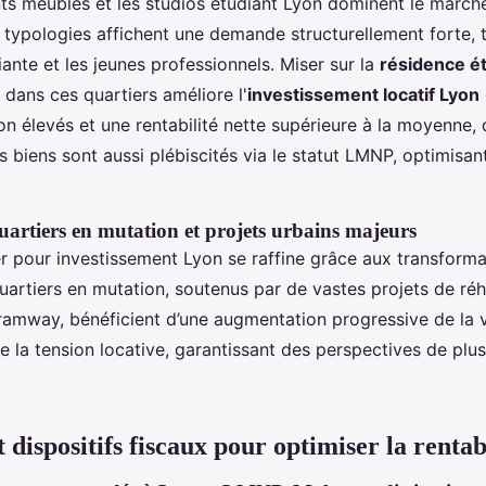
s meublés et les studios étudiant Lyon dominent le marché
typologies affichent une demande structurellement forte, ti
ante et les jeunes professionnels. Miser sur la
résidence é
 dans ces quartiers améliore l'
investissement locatif Lyon
on élevés et une rentabilité nette supérieure à la moyenne,
 biens sont aussi plébiscités via le statut LMNP, optimisant
quartiers en mutation et projets urbains majeurs
er pour investissement Lyon se raffine grâce aux transforma
artiers en mutation, soutenus par de vastes projets de réha
tramway, bénéficient d’une augmentation progressive de la v
e la tension locative, garantissant des perspectives de plu
t dispositifs fiscaux pour optimiser la rentab