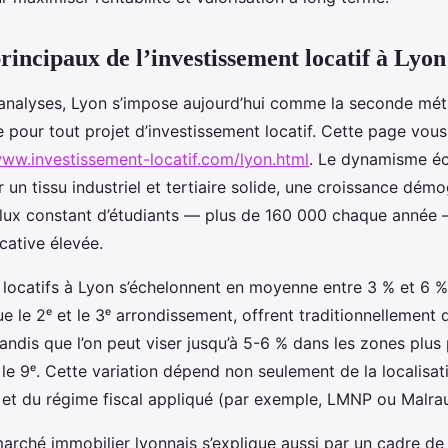
principaux de l’investissement locatif à Lyo
 analyses, Lyon s’impose aujourd’hui comme la seconde mét
 pour tout projet d’investissement locatif. Cette page vous
www.investissement-locatif.com/lyon.html
. Le dynamisme é
par un tissu industriel et tertiaire solide, une croissance dé
fflux constant d’étudiants — plus de 160 000 chaque année 
ative élevée.
locatifs à Lyon s’échelonnent en moyenne entre 3 % et 6 %.
ue le 2ᵉ et le 3ᵉ arrondissement, offrent traditionnellement 
andis que l’on peut viser jusqu’à 5-6 % dans les zones plus
e 9ᵉ. Cette variation dépend non seulement de la localisat
 et du régime fiscal appliqué (par exemple, LMNP ou Malrau
marché immobilier lyonnais s’explique aussi par un cadre de