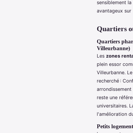
sensiblement la 
avantageux sur 
Quartiers où
Quartiers phar
Villeurbanne)
Les
zones renta
plein essor com
Villeurbanne. L
recherché : Conf
arrondissement s
reste une référ
universitaires. 
l'amélioration d
Petits logement