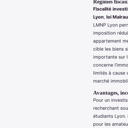
Régimes fisca
Fiscalité invest
Lyon
,
loi Malra
LMNP Lyon perme
imposition rédui
appartement meu
cible les biens 
importante sur l
concerne l’immo
limités à cause 
marché immobili
Avantages, inco
Pour un investi
recherchant soup
étudiants Lyon. 
pour les amateur