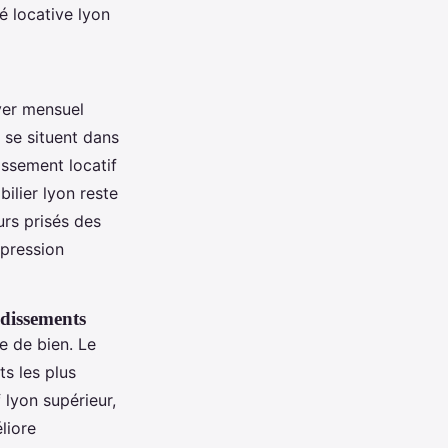
é locative lyon
yer mensuel
 se situent dans
issement locatif
ilier lyon reste
urs prisés des
e pression
ndissements
e de bien. Le
s les plus
 lyon supérieur,
liore