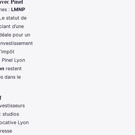
vec Pinel
mes :
LMNP
 Le statut de
ciant d’une
idéale pour un
investissement
d’impôt
i Pinel Lyon
on
restent
és dans le
f
vestisseurs
x studios
locative Lyon
dresse