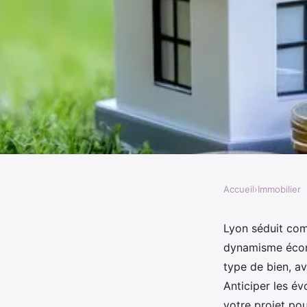
Accueil
›
Immobilier
IMMOBILIER
Investissement locatif
Lyon séduit com
dynamisme écono
guide vers la réussite
type de bien, a
Anticiper les év
votre projet pou