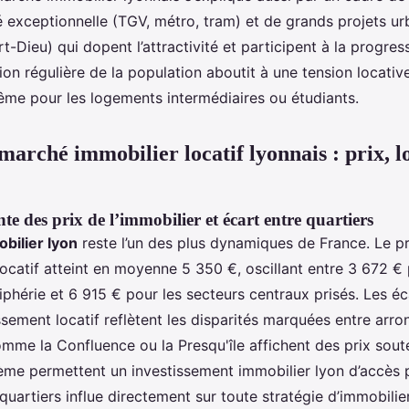
é exceptionnelle (TGV, métro, tram) et de grands projets ur
t-Dieu) qui dopent l’attractivité et participent à la progres
on régulière de la population aboutit à une tension locativ
même pour les logements intermédiaires ou étudiants.
marché immobilier locatif lyonnais : prix, l
te des prix de l’immobilier et écart entre quartiers
bilier lyon
reste l’un des plus dynamiques de France. Le p
locatif atteint en moyenne 5 350 €, oscillant entre 3 672 €
iphérie et 6 915 € pour les secteurs centraux prisés. Les éc
sement locatif reflètent les disparités marquées entre arro
omme la Confluence ou la Presqu'île affichent des prix sout
ème permettent un investissement immobilier lyon d’accès p
quartiers influe directement sur toute stratégie d’immobilier