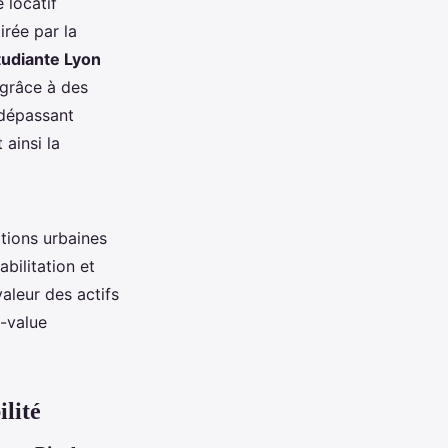
 locatif
rée par la
tudiante Lyon
grâce à des
 dépassant
 ainsi la
tions urbaines
bilitation et
aleur des actifs
s-value
ilité