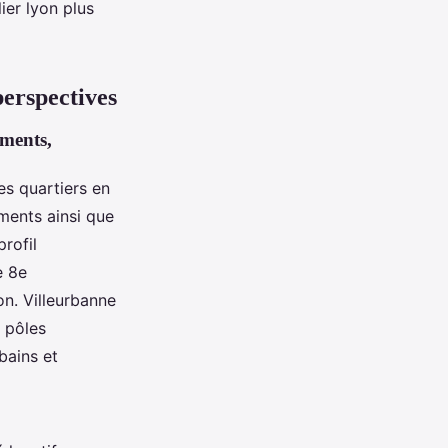
ier lyon plus
perspectives
ements,
es quartiers en
ments ainsi que
rofil
e 8e
on. Villeurbanne
 pôles
bains et