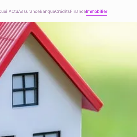
ueil
Actu
Assurance
Banque
Crédits
Finance
Immobilier