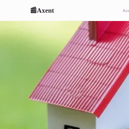
Axent
📰
Acc