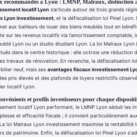
ux recommandés à Lyon : LMNP, Malraux, distinction a
issement locatif Lyon
s’articule autour de trois grands régi
ux Lyon investissement
, et la défiscalisation loi Pinel Lyon.
t aux bailleurs de louer des biens meublés tout en bénéfi
te sur les revenus locatifs via l’amortissement comptable, 
blé Lyon ou un studio étudiant Lyon. La loi Malraux Lyon 
situés dans le centre historique : elle octroie une réduction 
es travaux de rénovation. En revanche, la défiscalisation lo
bilier neuf, mais ses
avantages fiscaux investissement Ly
des prix élevés et des plafonds de loyers restrictifs observ
er locatif Lyon.
nvénients et profils investisseurs pour chaque dispositi
ssement locatif Lyon performant, le LMNP Lyon séduit les in
lesse et efficacité fiscale ; il convient particulièrement au
La loi Malraux Lyon investissement maximise la rentabilité 
s de patrimoine. Enfin, la défiscalisation loi Pinel Lyon s'a