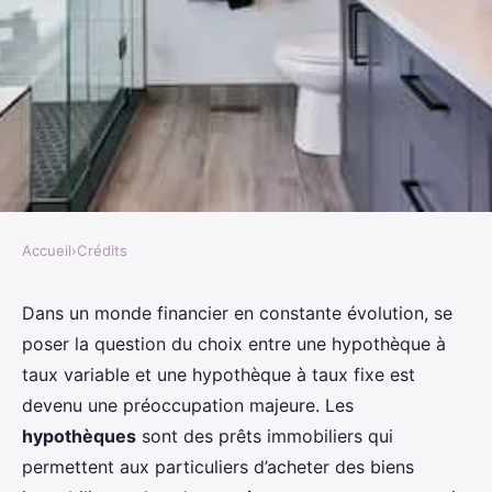
Accueil
›
Crédits
CRÉDITS
Quel est l'intérêt de souscrire à
Dans un monde financier en constante évolution, se
poser la question du choix entre une hypothèque à
une hypothèque à taux variable
taux variable et une hypothèque à taux fixe est
dans un contexte économique
devenu une préoccupation majeure. Les
fluctuant?
hypothèques
sont des prêts immobiliers qui
permettent aux particuliers d’acheter des biens
Maryam
•
2 mai 2024
•
6 min de lecture