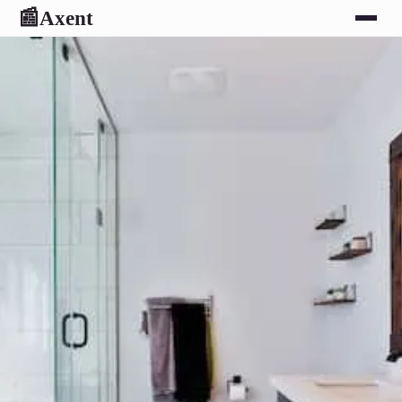
Axent
📰