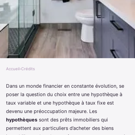
Accueil
›
Crédits
CRÉDITS
Quel est l'intérêt de souscrire à
Dans un monde financier en constante évolution, se
poser la question du choix entre une hypothèque à
une hypothèque à taux variable
taux variable et une hypothèque à taux fixe est
dans un contexte économique
devenu une préoccupation majeure. Les
fluctuant?
hypothèques
sont des prêts immobiliers qui
permettent aux particuliers d’acheter des biens
Maryam
•
2 mai 2024
•
6 min de lecture