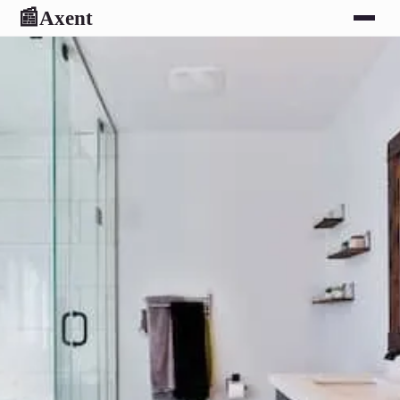
Axent
📰